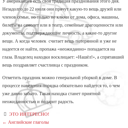
У американцев есть своя традиция празднования этого дня.
Незадолго до 22 июля они прячут какую-то вещь друзей или
членов семьи, но только не ключи от дома, офиса, машины,
билеты на самолет или в театр, семейные драгоценности или
документы, подтверждающие личность, а какие-то другие
вещи. А когда человек считает вещь потерянной и уже не
надеется ее найти, пропажа «неожиданно» попадается на
глаза. Владелец находки восклицает: «Нашёл!», а спрятавший
вещь поздравляет счастливца с праздником.
Отметить праздник можно генеральной уборкой в доме. В
процессе наведения порядка обязательно найдется то, о чем
уже давно забыто. Такая находка станет приятной
неожиданностью и подарит радость.
ЭТО ИНТЕРЕСНО!
Навигация
←
Английские глаголы