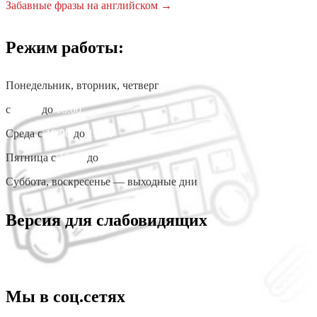
Забавные фразы на английском
→
по
записям
Режим работы:
Понедельник, вторник, четверг
с
10:00
до
18:00
Среда с
10:00
до
19:00
Пятница с
10:00
до
17:00
Суббота, воскресенье — выходные дни
Версия для слабовидящих
Мы в соц.сетях