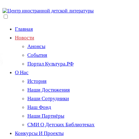
Перейти
к
содержимому
Переключение
видимости
Главная
меню.
Новости
Анонсы
События
Портал Культура.РФ
О Нас
История
Наши Достижения
Наши Сотрудники
Наш Фонд
Наши Партнёры
СМИ О Детских Библиотеках
Конкурсы И Проекты