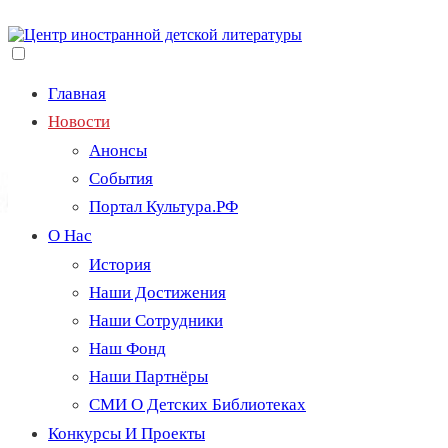
Перейти
к
содержимому
Переключение
видимости
Главная
меню.
Новости
Анонсы
События
Портал Культура.РФ
О Нас
История
Наши Достижения
Наши Сотрудники
Наш Фонд
Наши Партнёры
СМИ О Детских Библиотеках
Конкурсы И Проекты