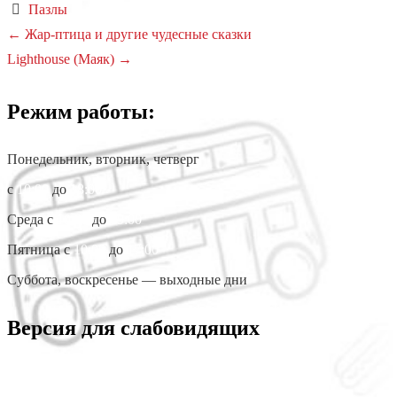
Пазлы
Навигация
←
Жар-птица и другие чудесные сказки
Lighthouse (Маяк)
→
по
записям
Режим работы:
Понедельник, вторник, четверг
с
10:00
до
18:00
Среда с
10:00
до
19:00
Пятница с
10:00
до
17:00
Суббота, воскресенье — выходные дни
Версия для слабовидящих