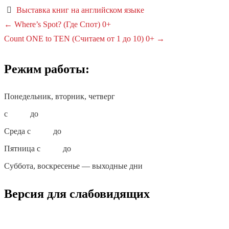
Выставка книг на английском языке
Навигация
←
Where’s Spot? (Где Спот) 0+
Count ONE to TEN (Считаем от 1 до 10) 0+
→
по
записям
Режим работы:
Понедельник, вторник, четверг
с
10:00
до
18:00
Среда с
10:00
до
19:00
Пятница с
10:00
до
17:00
Суббота, воскресенье — выходные дни
Версия для слабовидящих