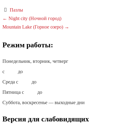
Пазлы
Навигация
←
Night city (Ночной город)
Mountain Lake (Горное озеро)
→
по
записям
Режим работы:
Понедельник, вторник, четверг
с
10:00
до
18:00
Среда с
10:00
до
19:00
Пятница с
10:00
до
17:00
Суббота, воскресенье — выходные дни
Версия для слабовидящих