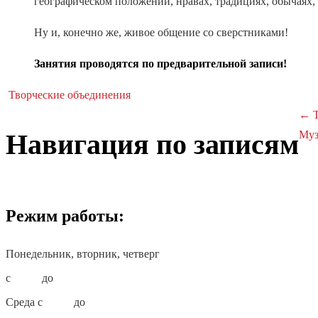
географическом положении, нравах, традициях, обычаях,
Ну и, конечно же, живое общение со сверстниками!
Занятия проводятся по предварительной записи!
Творческие объединения
←
Т
Навигация по записям
Муз
Режим работы:
Понедельник, вторник, четверг
с
10:00
до
18:00
Среда с
10:00
до
19:00