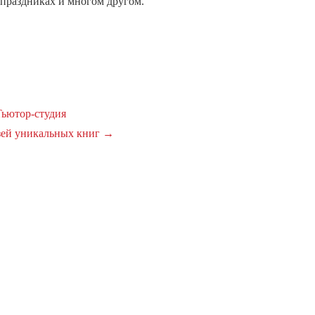
 праздниках и многом другом.
ьютор-студия
ей уникальных книг
→