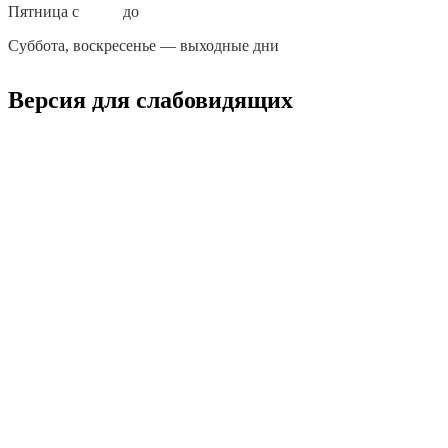
Пятница с
10:00
до
17:00
Суббота, воскресенье — выходные дни
Версия для слабовидящих
Мы в соц.сетях
Youtube
Vk
Документы
Нормативные документы
Услуги
Оценка качества услуг
Обеспечение безопасности
График приёма администрацией учреждения