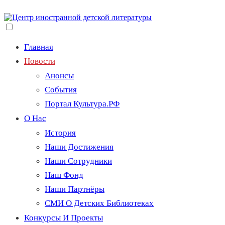
Перейти
к
содержимому
Переключение
видимости
Главная
меню.
Новости
Анонсы
События
Портал Культура.РФ
О Нас
История
Наши Достижения
Наши Сотрудники
Наш Фонд
Наши Партнёры
СМИ О Детских Библиотеках
Конкурсы И Проекты