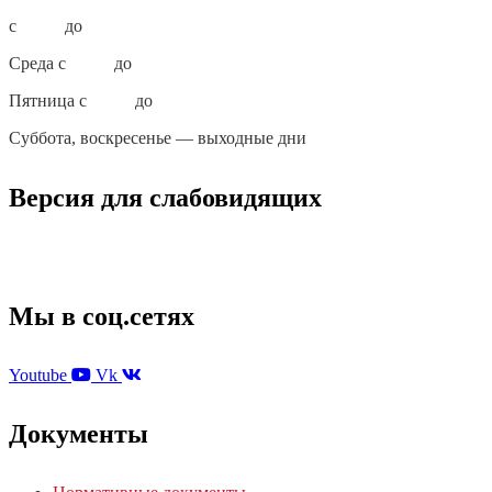
с
10:00
до
18:00
Среда с
10:00
до
19:00
Пятница с
10:00
до
17:00
Суббота, воскресенье — выходные дни
Версия для слабовидящих
Мы в соц.сетях
Youtube
Vk
Документы