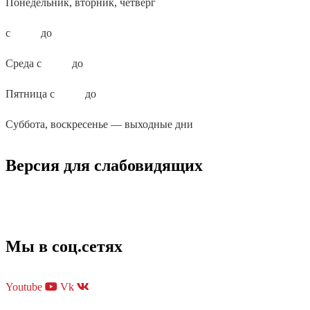
Понедельник, вторник, четверг
с
10:00
до
18:00
Среда с
10:00
до
19:00
Пятница с
10:00
до
17:00
Суббота, воскресенье — выходные дни
Версия для слабовидящих
Мы в соц.сетях
Youtube
Vk